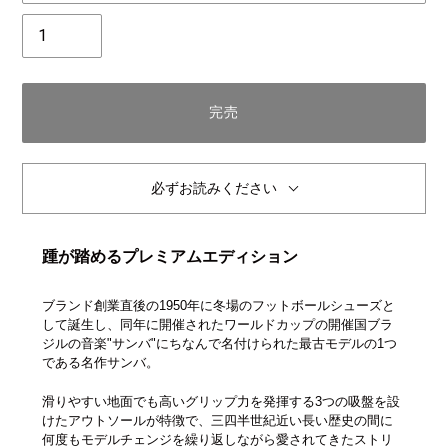
個
数
完売
必ずお読みください
踵が踏めるプレミアムエディション
ブランド創業直後の1950年に冬場のフットボールシューズと
して誕生し、同年に開催されたワールドカップの開催国ブラ
ジルの音楽"サンバ"にちなんで名付けられた最古モデルの1つ
である名作サンバ。
滑りやすい地面でも高いグリップ力を発揮する3つの吸盤を設
けたアウトソールが特徴で、三四半世紀近い長い歴史の間に
何度もモデルチェンジを繰り返しながら愛されてきたストリ