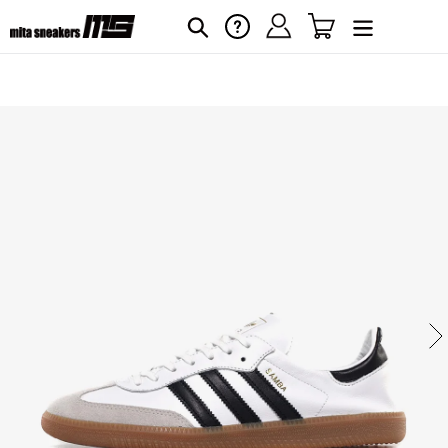
コ
ログイン
カート
ヘルプ
検索
ン
テ
ン
ツ
に
カ
ー
ス
ト
キ
に
ッ
商
プ
品
す
を
る
追
加
す
る