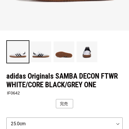
adidas Originals SAMBA DECON FTWR
WHITE/CORE BLACK/GREY ONE
IF0642
完売
公
開
状
Size
況