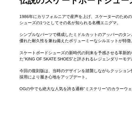
伝説のスケートボードシュー
1986年にカリフォルニアで産声を上げ、スケーターのため
シューズの1つとしてその名が知られる名機エニグマ。
シンプルなパーツで構成したミドルカットのアッパーのタン
優れた耐久性を兼ね備えたボリューミーなシルエットが特徴
スケートボードシューズの新時代の到来を予感させる革新的な
た“KING OF SKATE SHOES”と評されるレジェンダリーモ
今回の復刻版は、当時のデザインを踏襲しながらクッション
採用により履き心地をアップデート。
OGの中でも絶大な人気を誇る通称“ミステリー”のカラーウ