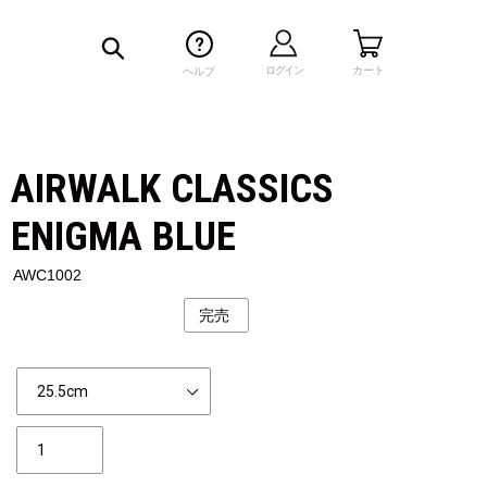
検索
ログイン
カート
ヘルプ
AIRWALK CLASSICS
ENIGMA BLUE
AWC1002
完売
公
開
状
Size
況
個
数