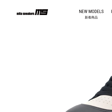
コ
ン
NEW MODELS
テ
新着商品
ン
ツ
に
ス
キ
ッ
プ
す
る