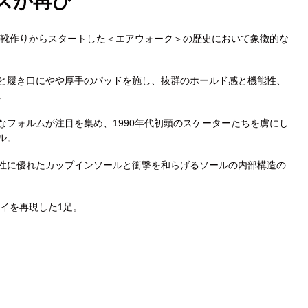
ズが再び
の靴作りからスタートした＜エアウォーク＞の歴史において象徴的な
と履き口にやや厚手のパッドを施し、抜群のホールド感と機能性、
。
カ
フォルムが注目を集め、1990年代初頭のスケーターたちを虜にし
ー
デル。
ト
に
性に優れたカップインソールと衝撃を和らげるソールの内部構造の
商
品
を
ェイを再現した1足。
追
加
す
る