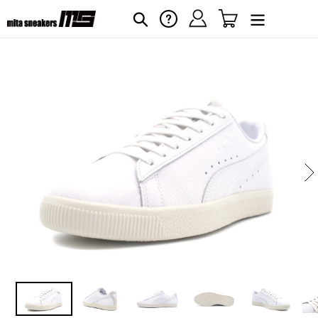
コ
ログイン
カート
ヘルプ
検索
ン
テ
ン
ツ
に
カ
ス
ー
キ
ト
に
ッ
商
プ
品
す
を
る
追
加
す
る