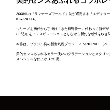
美的センスあふれるコラボレ
2008年の『ランナーズワールド』誌が選定する「エディタ
KAYANO 14。
シリーズを初代から手掛けてきた榧野俊一に代わって新デザ
に“閃光”をインスピレーションとしながら新たな感性を吹き
本作は、ブラジル発の新進気鋭ブランド＜P.ANDRADE（
美的センスあふれるカラー使いのグラデーションとメタリッ
スペシャルな仕上がりの1足。