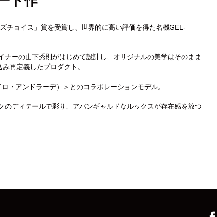
ート作
ーズチョイス」賞を受賞し、世界的に高い評価を得た名機GEL-
イナーの山下秀則がはじめて設計し、オリジナルの美学はそのまま
カ
込み再定義したプロダクト。
ー
ト
ペドロ・アンドラーデ）＞とのコラボレーションモデル。
に
商
クのディテールで彩り、アバンギャルドなルックスが存在感を放つ
品
を
追
加
す
る