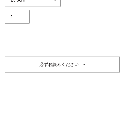
個
数
完売
必ずお読みください