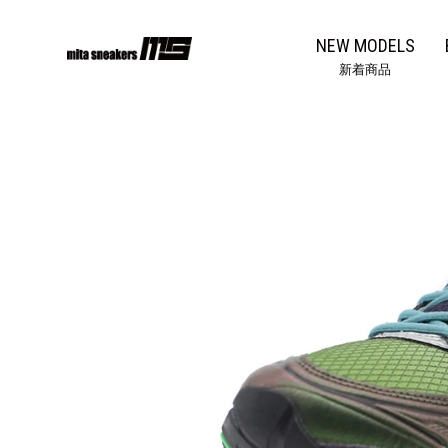
コ
ン
NEW MODELS
テ
新着商品
ン
ツ
に
ス
キ
ッ
プ
す
る