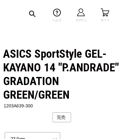
検索
ログイン
カート
ヘルプ
ASICS SportStyle GEL-
KAYANO 14 "P.ANDRADE"
GRADATION
GREEN/GREEN
1203A639-300
完売
公
開
状
Size
況