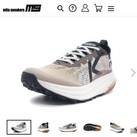
コ
ログイン
カート
ヘルプ
検索
ン
テ
ン
ツ
に
カ
ー
ス
ト
キ
に
ッ
商
プ
品
す
を
る
追
加
す
る