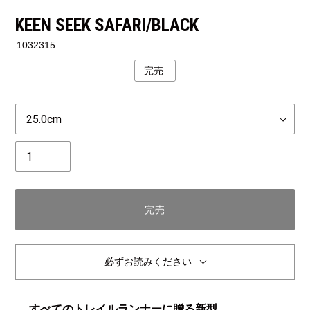
KEEN SEEK SAFARI/BLACK
1032315
完売
公
開
状
Size
況
個
数
完売
必ずお読みください
すべてのトレイルランナーに贈る新型