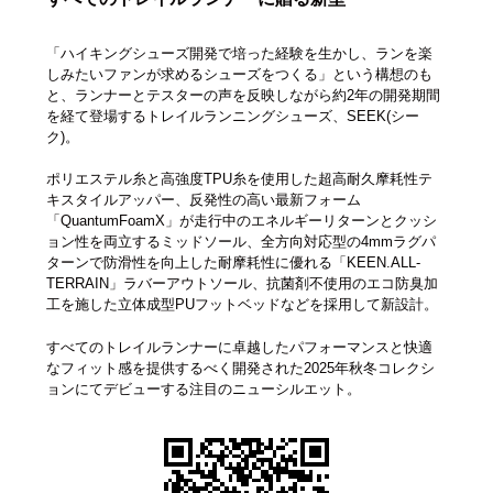
「ハイキングシューズ開発で培った経験を生かし、ランを楽
しみたいファンが求めるシューズをつくる」という構想のも
と、ランナーとテスターの声を反映しながら約2年の開発期間
を経て登場するトレイルランニングシューズ、SEEK(シー
ク)。
ポリエステル⽷と⾼強度TPU⽷を使⽤した超⾼耐久摩耗性テ
キスタイルアッパー、反発性の高い最新フォーム
「QuantumFoamX」が走行中のエネルギーリターンとクッシ
ョン性を両立するミッドソール、全方向対応型の4mmラグパ
ターンで防滑性を向上した耐摩耗性に優れる「KEEN.ALL-
TERRAIN」ラバーアウトソール、抗菌剤不使用のエコ防臭加
工を施した立体成型PUフットベッドなどを採用して新設計。
すべてのトレイルランナーに卓越したパフォーマンスと快適
なフィット感を提供するべく開発された2025年秋冬コレクシ
ョンにてデビューする注目のニューシルエット。