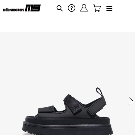
コ
ログイン
カート
ヘルプ
検索
ン
テ
ン
ツ
に
カ
ー
ス
ト
キ
に
ッ
商
プ
品
す
を
る
追
加
す
る