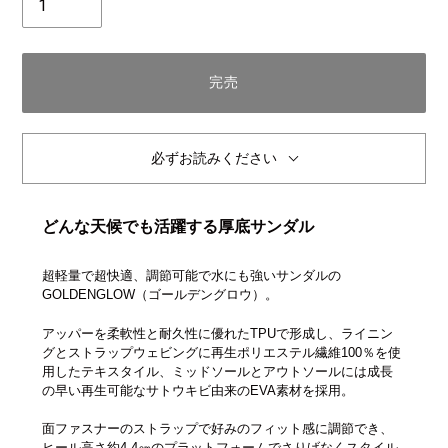
数
完売
必ずお読みください
どんな天候でも活躍する厚底サンダル
超軽量で超快適、調節可能で水にも強いサンダルの
GOLDENGLOW（ゴールデングロウ）。
アッパーを柔軟性と耐久性に優れたTPUで形成し、ライニン
グとストラップウェビングに再生ポリエステル繊維100％を使
用したテキスタイル、ミッドソールとアウトソールには成長
の早い再生可能なサトウキビ由来のEVA素材を採用。
面ファスナーのストラップで好みのフィット感に調節でき、
ヒール高さ約4.4㎝のプラットフォームでさりげなくスタイル