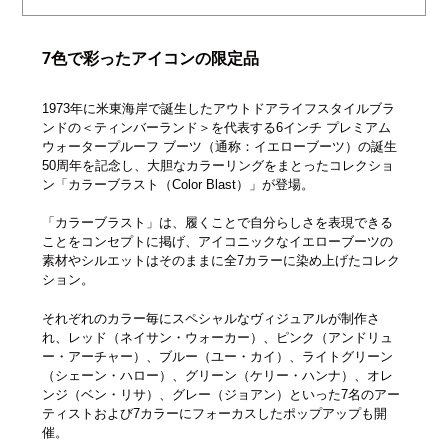
7色で彩ったアイコンの限定品
1973年に米東海岸で誕生したアウトドアライフスタイルブラ
ンドの＜ティンバーランド＞を代表する6インチ プレミアム
ウォータープルーフ ブーツ（通称：イエローブーツ）の誕生
50周年を記念し、大胆なカラーリングをまとったコレクショ
ン「カラーブラスト（Color Blast）」が登場。
「カラーブラスト」は、履くことで自分らしさを表現できる
ことをコンセプトに掲げ、アイコニックなイエローブーツの
素材やシルエットはそのままに全7カラーに染め上げたコレク
ション。
それぞれのカラー毎にスペシャルなヴィジュアルが制作さ
れ、レッド（ネイサン・ウォーカー）、ピンク（アンドリュ
ー・アーチャー）、ブルー（ユー・カイ）、ライトグリーン
（シェーン・ハロー）、グリーン（ケリー・ハンナ）、オレ
ンジ（ベン・リサ）、グレー（ジョアン）といった7名のアー
ティストおよび7カラーにフォーカスしたポップアップも開
催。