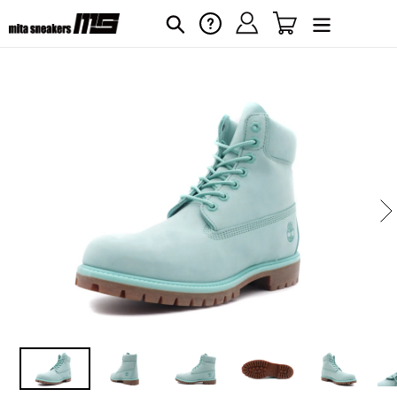
コ
ログイン
カート
ヘルプ
検索
ン
テ
ン
ツ
に
カ
ー
ス
ト
キ
に
ッ
商
プ
品
す
を
る
追
加
す
る