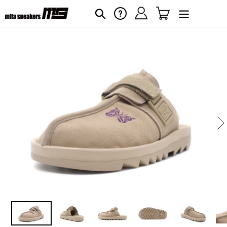
コ
ログイン
カート
ヘルプ
検索
ン
テ
ン
ツ
に
カ
ス
ー
キ
ト
に
ッ
商
プ
品
す
を
る
追
加
す
る