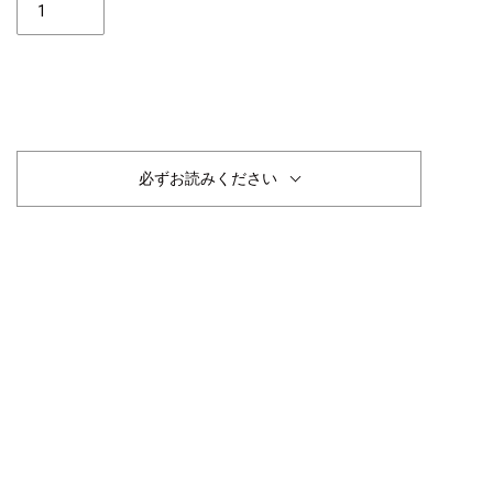
数
完売
必ずお読みください