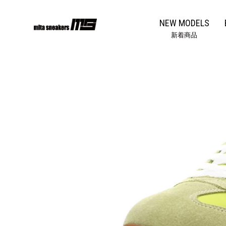
コ
ン
NEW MODELS
テ
新着商品
ン
ツ
に
ス
キ
ッ
プ
す
る