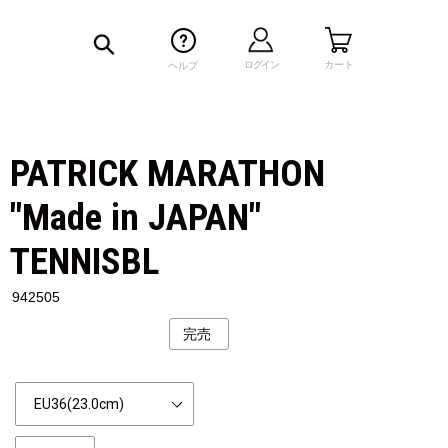
検索
ログイン
カート
ヘルプ
PATRICK MARATHON
"Made in JAPAN"
TENNISBL
942505
完売
公
開
状
Size
況
個