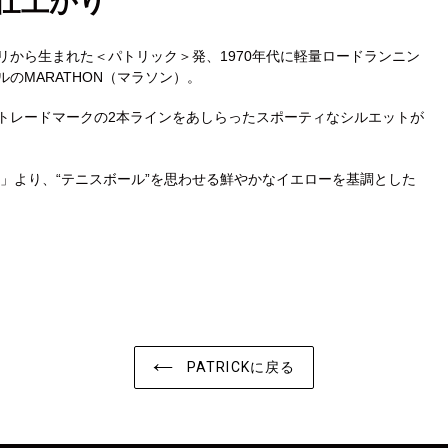
仕上がり
から生まれた＜パトリック＞発、1970年代に軽量ロードランニン
のMARATHON（マラソン）。
カ
トレードマークの2本ラインをあしらったスポーティなシルエットが
ー
ト
に
ツ」より、“テニスボール”を思わせる鮮やかなイエローを基調とした
商
品
を
追
加
す
る
PATRICKに戻る