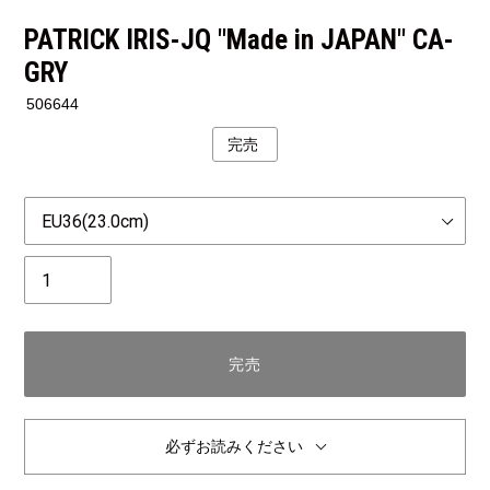
PATRICK IRIS-JQ "Made in JAPAN" CA-
GRY
506644
完売
公
開
状
Size
況
個
数
完売
必ずお読みください