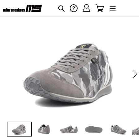
コ
ログイン
カート
ヘルプ
検索
ン
テ
ン
ツ
に
カ
ー
ス
ト
キ
に
ッ
商
プ
品
す
を
る
追
加
す
る