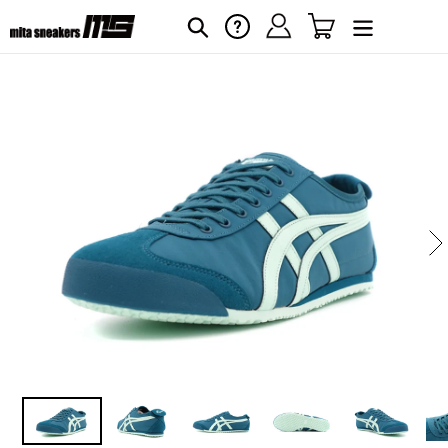
コ
ログイン
カート
ヘルプ
検索
ン
テ
ン
ツ
に
カ
ス
ー
キ
ト
に
ッ
商
プ
品
す
を
る
追
加
す
る