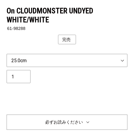
On CLOUDMONSTER UNDYED
WHITE/WHITE
61-98288
完売
公
開
状
Size
況
個
数
完売
必ずお読みください