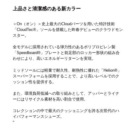
上品さと清潔感のある新カラー
＜On（オン）＞史上最大のCloudパーツを用いた特許技術
「CloudTec®」ソールを搭載した昨春デビューのクラウドモン
スター。
全モデルに採用されている弾力性のあるポリプロピレン製
「Speedboard®」プレートと前足部のロッカー形状の組み合
わせにより、高いエネルギーリターンを実現。
ミッドソールには軽量で耐久性、耐熱性に優れた「Helion®」
スーパーフォームを採用することで、より高いレベルでのク
ッション性を提供する。
また、環境負荷低減への取り組みとして、アッパーとライナ
ーにはリサイクル素材を高い割合で使用。
コレクションの中で最大のクッショニングを誇る次世代のハ
イパフォーマンスシューズ。
"