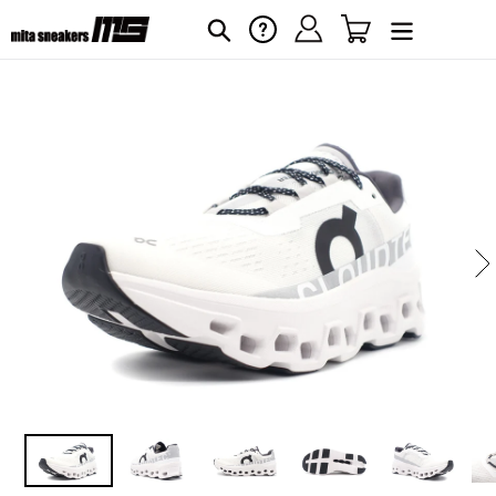
コ
ログイン
カート
ヘルプ
検索
ン
テ
ン
ツ
に
カ
ー
ス
ト
キ
に
ッ
商
プ
品
す
を
る
追
加
す
る