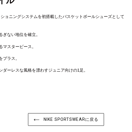
イル
のクッショニングシステムを初搭載したバスケットボールシューズとして
るぎない地位を確立。
カ
ー
るマスターピース。
ト
に
をプラス。
商
品
ンダーレスな風格を漂わすジュニア向けの1足。
を
追
加
す
る
NIKE SPORTSWEARに戻る