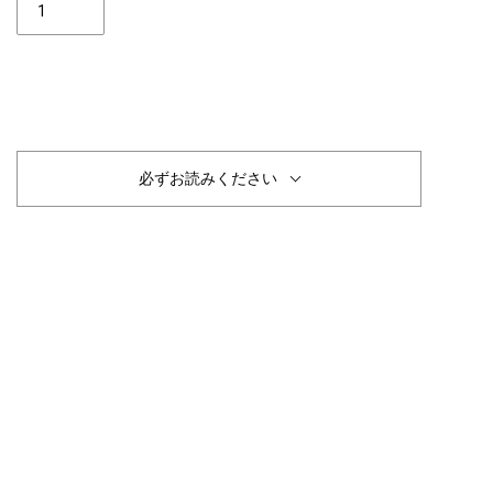
数
完売
必ずお読みください