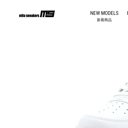
コ
ン
NEW MODELS
テ
新着商品
ン
ツ
に
ス
キ
ッ
プ
す
る