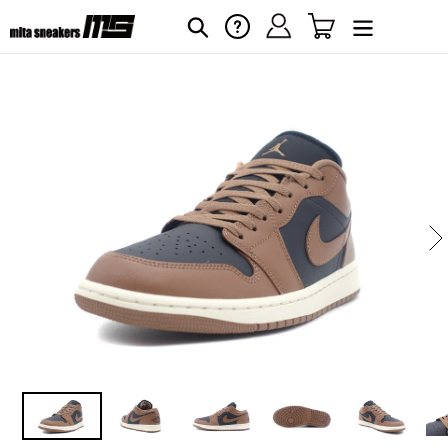
コ
ログイン
カート
ヘルプ
検索
ン
テ
ン
ツ
に
カ
ー
ス
ト
キ
に
ッ
商
プ
品
す
を
る
追
加
す
る