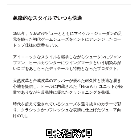
象徴的なスタイルでいつも快適
1985年、NBAのデビューとともにマイケル・ジョーダンの足
元を飾った初代ゲームシューズをヒントにアレンジしたロー
トップ仕様の定番モデル。
アイコニックなスタイルを継承しながらシュータンにジャン
プマン、ヒールカウンターにウイングマークという馴染み深
いロゴをあしらったディテールも特徴となったプロダクト。
天然皮革と合成皮革のアッパーが優れた耐久性と快適な履き
心地を提供し、ヒールに内蔵された「Nike Air」ユニットが軽
量でありながら反発性に優れたクッショニングを発揮。
時代を超えて愛されているシューズを選り抜きのカラーで彩
り、クラシックかつフレッシュな表情に仕上げたジュニア向
けの1足。