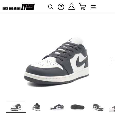
コ
ログイン
カート
ヘルプ
検索
ン
テ
ン
ツ
に
カ
ー
ス
ト
キ
に
ッ
商
プ
品
す
を
る
追
加
す
る