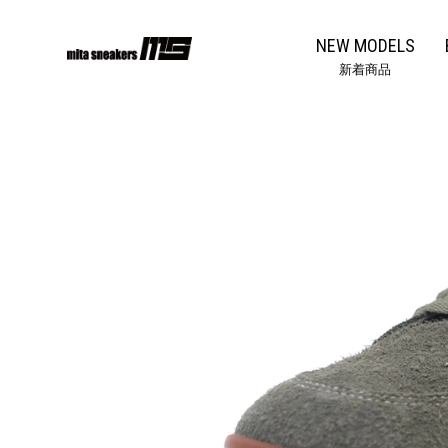
コ
ン
NEW MODELS
テ
新着商品
ン
ツ
に
ス
キ
ッ
プ
す
る