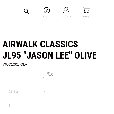
検索
ログイン
カート
ヘルプ
AIRWALK CLASSICS
JL95 "JASON LEE" OLIVE
AWC1001-OLV
完売
公
開
状
Size
況
個
数