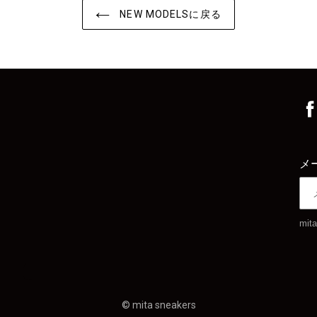
NEW MODELSに戻る
メ
agram
Tumblr
©
mita sneakers