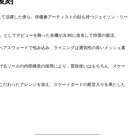
復刻
ーとして活躍した傍ら、俳優兼アーティストの顔も持つジェイソン・リー
ries」としてデビューを飾った名機がJL95に改名して待望の復活。
ヘアスウェードで包み込み、ライニングは通気性の良いメッシュ素
カ
ー
ト
げるソールの内部構造の採用により、普段使いはもちろん、スケー
に
商
品
こだわったアレンジを加え、スケートボードの殿堂入りを果たした
を
追
加
す
る