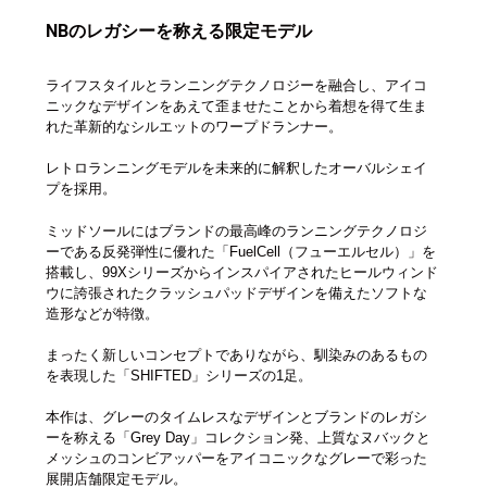
NBのレガシーを称える限定モデル
ライフスタイルとランニングテクノロジーを融合し、アイコ
ニックなデザインをあえて歪ませたことから着想を得て生ま
れた革新的なシルエットのワープドランナー。
レトロランニングモデルを未来的に解釈したオーバルシェイ
プを採用。
ミッドソールにはブランドの最高峰のランニングテクノロジ
ーである反発弾性に優れた「FuelCell（フューエルセル）」を
搭載し、99Xシリーズからインスパイアされたヒールウィンド
ウに誇張されたクラッシュパッドデザインを備えたソフトな
造形などが特徴。
まったく新しいコンセプトでありながら、馴染みのあるもの
を表現した「SHIFTED」シリーズの1足。
本作は、グレーのタイムレスなデザインとブランドのレガシ
ーを称える「Grey Day」コレクション発、上質なヌバックと
メッシュのコンビアッパーをアイコニックなグレーで彩った
展開店舗限定モデル。