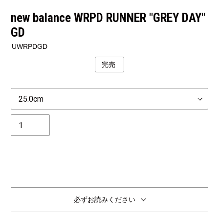
new balance WRPD RUNNER "GREY DAY"
GD
UWRPDGD
完売
公
開
状
Size
況
個
数
完売
必ずお読みください