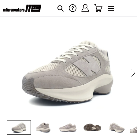
コ
ログイン
カート
ヘルプ
検索
ン
テ
ン
ツ
に
カ
ー
ス
ト
キ
に
ッ
商
プ
品
す
を
る
追
加
す
る