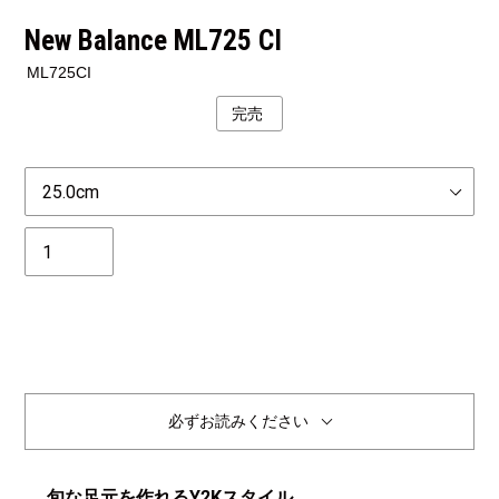
New Balance ML725 CI
ML725CI
完売
公
開
状
Size
況
個
数
完売
必ずお読みください
旬な足元を作れるY2Kスタイル