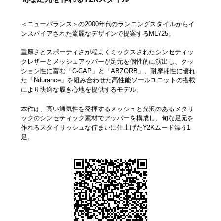
＜ニューバランス＞の2000年代のランニングスタイルからイ
ンスパイアされた流麗なデザインで提案するML725。
重厚さとスポーティさが程よくミックスされたシンセティッ
クレザーとメッシュアッパーが足元を個性的に演出し、クッ
ション性に富む「C-CAP」と「ABZORB」、耐摩耗性に優れ
た「Ndurance」を組み合わせた高性能ソールユニットの搭載
により快適な履き心地を提供するモデル。
本作は、高い通気性を発揮するメッシュと光沢のあるメタリ
ックのシンセティック素材でアッパーを構成し、旬な足元を
作れるスタイリッシュな佇まいに仕上げたY2Kムード漂う1
足。