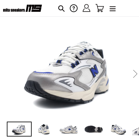
コ
ログイン
カート
ヘルプ
検索
ン
テ
ン
ツ
に
カ
ー
ス
ト
キ
に
ッ
商
プ
品
す
を
る
追
加
す
る