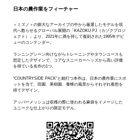
日本の農作業をフィーチャー
＜ミズノ＞の膨大なアーカイブの中から厳選したモデルを現
代へ甦らせるグローバル展開の「KAZOKU PJ（カゾクプロジ
ェクト）」より、2021年に満を持して復刻された1995年デビ
ューのコンテンダー。
ランニングシーン向けながらトレーニングやタウンユースも
想定したデザインで、コアなスニーカーヘッズから高い評価
を得ている名作の1つ。
“COUNTRYSIDE PACK”と銘打つ本作は、日本の農作業にスポ
ットを当て、田園、果樹園、養蜂の風景からそれぞれ着想を
得てデザイン。
アッパーメッシュは収穫の際に使われる麻袋をイメージした
ユニークな仕上がりの限定モデル。