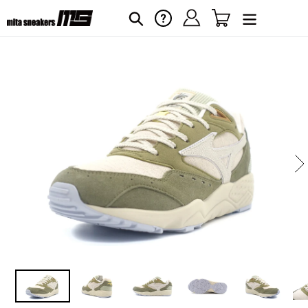
コ
ログイン
カート
ヘルプ
検索
ン
テ
ン
ツ
に
カ
ー
ス
ト
キ
に
ッ
商
プ
品
す
を
る
追
加
す
る