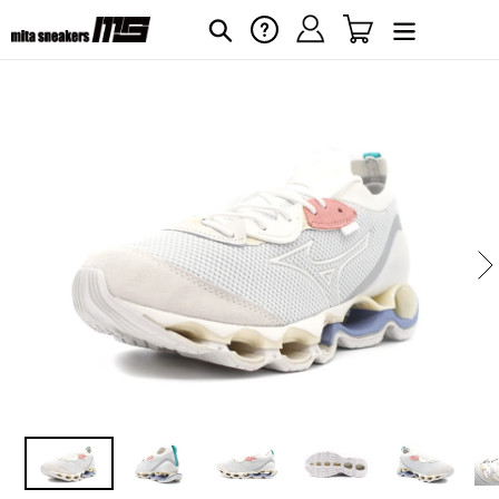
コ
ログイン
カート
ヘルプ
検索
ン
テ
ン
ツ
に
カ
ー
ス
ト
キ
に
ッ
商
プ
品
す
を
る
追
加
す
る