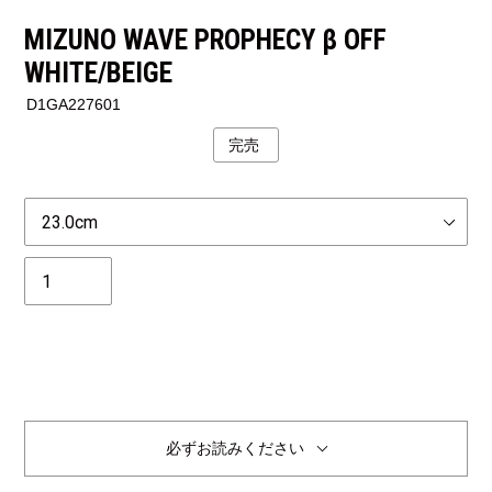
MIZUNO WAVE PROPHECY β OFF
WHITE/BEIGE
D1GA227601
完売
公
開
状
Size
況
個
数
必ずお読みください