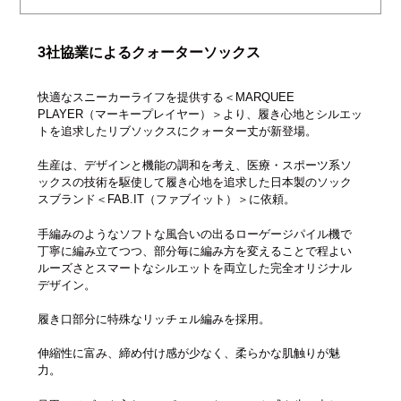
3社協業によるクォーターソックス
快適なスニーカーライフを提供する＜MARQUEE
PLAYER（マーキープレイヤー）＞より、履き心地とシルエッ
トを追求したリブソックスにクォーター丈が新登場。
生産は、デザインと機能の調和を考え、医療・スポーツ系ソ
ックスの技術を駆使して履き心地を追求した日本製のソック
スブランド＜FAB.IT（ファブイット）＞に依頼。
手編みのようなソフトな風合いの出るローゲージパイル機で
丁寧に編み立てつつ、部分毎に編み方を変えることで程よい
ルーズさとスマートなシルエットを両立した完全オリジナル
デザイン。
履き口部分に特殊なリッチェル編みを採用。
伸縮性に富み、締め付け感が少なく、柔らかな肌触りが魅
力。