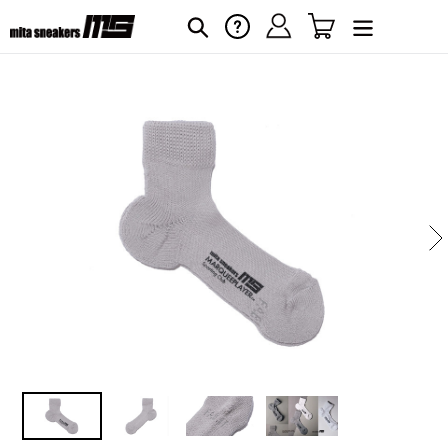
コ
ログイン
カート
ヘルプ
検索
ン
テ
ン
ツ
に
カ
ー
ス
ト
キ
に
ッ
商
プ
品
す
を
る
追
加
す
る