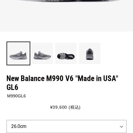
New Balance M990 V6 "Made in USA"
GL6
M990GL6
通
¥39,600
(税込)
常
価
Size
格