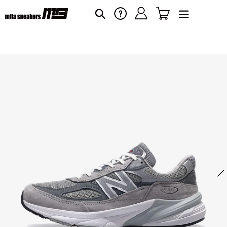
コ
ログイン
カート
ヘルプ
検索
ン
テ
ン
ツ
に
カ
ー
ス
ト
キ
に
ッ
商
プ
品
す
を
る
追
加
す
る