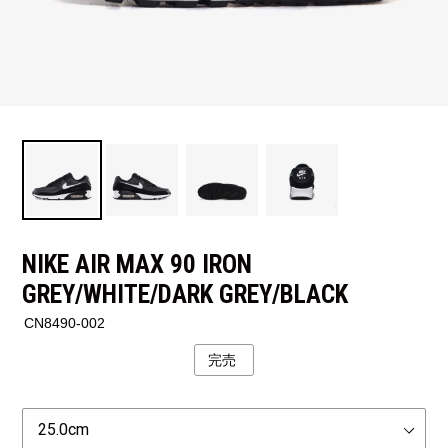
NIKE AIR MAX 90 IRON
GREY/WHITE/DARK GREY/BLACK
CN8490-002
完売
公
開
状
Size
況