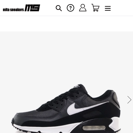
コ
ログイン
カート
ヘルプ
検索
ン
テ
ン
ツ
に
カ
ー
ス
ト
キ
に
ッ
商
プ
品
す
を
る
追
加
す
る