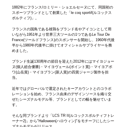
1882年にフランス/ロミリー・ショエルセーヌにて、同国初の
スポーツブランドとして創業した「le coq sportif(ルコックス
ポルティフ)」。
フランスの国鳥である雄鶏をブランド名やアイコンとして用
いながら1951年より世界三大ツールの1つであるLe Tour De
France(ツールドフランス)のスポンサーを開始し、1960年代後
半から1980年代後半に掛けてオフィシャルサプライヤーを務
めました。
ブランド生誕130周年の節目を迎えた2012年にはマイヨジョー
ヌ(個人総合優勝)・マイヨヴェール(ポイント賞)・マイヨアポ
ワ(山岳賞)・マイヨブラン(新人賞)の四賞ジャージ製作を担
当。
近年ではグローバルで選定されたキーアカウントとのコラボ
レーションを始め、フランス由来のデザインソースを織り交
ぜたシーズナルモデル等、ブランドとしての幅を魅せていま
す。
そんな同ブランドより「LCS TR II(ルコックスポルティフトレ
ーナー2)」から"Halloween(ハロウィン)"をモチーフにしたシー
ズナルモデルがリリース。