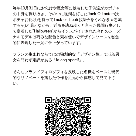
毎年10月31日にお化けや魔女等に仮装した子供達がカボチャ
の中身を刳り抜き、その中に蝋燭を灯したJack O Lantern(カ
ボチャお化け)を持ってTrick or Treat(お菓子をくれなきゃ悪戯
するぞ)と唱えながら、近所を訪ね歩くと言った民間行事とし
て定着した"Halloween"からインスパイアされた今作のシーズ
ナルモデルは巧みな配色と素材使いでデザインソースを独創
的に表現した一足に仕上がっています。
フランス生まれならではの独創的な「デザイン性」で老若男
女を問わず定評がある「le coq sportif」。
そんなブランドフィロソフィを反映した名機をベースに現代
的なリノベートを施した今作を足元から体感して見て下さ
い。