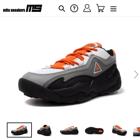
コ
ログイン
カート
ヘルプ
検索
ン
テ
ン
ツ
に
カ
ー
ス
ト
キ
に
ッ
商
プ
品
す
を
る
追
加
す
る