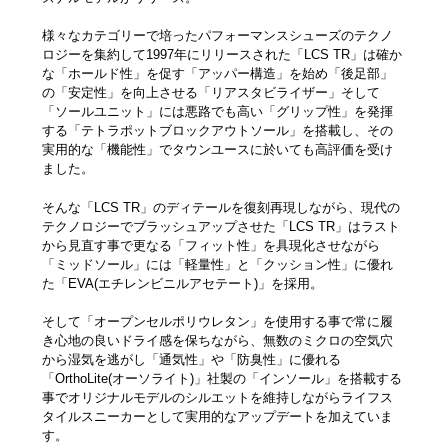
様々なカテゴリーで培ったパフォーマンスシューズのテクノ
ロジーを集約して1997年にリリースされた「LCS TR」は確か
な「ホールド性」を促す「アッパー構造」を始め「後足部」
の「安定性」を向上させる「リアスタビライザー」そして
「ソールユニット」には悪路でも高い「グリップ性」を発揮
する「テトラポットブロックアウトソール」を搭載し、その
実用的な「機能性」でタウンユースに於いても高評価を受け
ました。
そんな「LCS TR」のディテールを復刻再現しながら、現代の
テクノロジーでブラッシュアップさせた「LCS TR」はラスト
から見直す事で更なる「フィット性」を具現化させながら
「ミッドソール」には「軽量性」と「クッション性」に優れ
た「EVA(エチレンビニルアセテート)」を採用。
そして「オープンセルポリウレタン」を使用する事で常に履
き心地の良いドライ感を保ちながら、無数のミクロの空気穴
から湿気を逃がし「通気性」や「防臭性」に優れる
「OrthoLite(オーソライト)」社製の「インソール」を搭載する
事でオリジナルモデルのシルエットを維持しながらライフス
タイルスニーカーとして実用的なアップデートを加えていま
す。