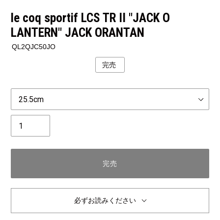
le coq sportif LCS TR II "JACK O
LANTERN" JACK ORANTAN
QL2QJC50JO
完売
公
開
状
Size
況
個
数
完売
必ずお読みください