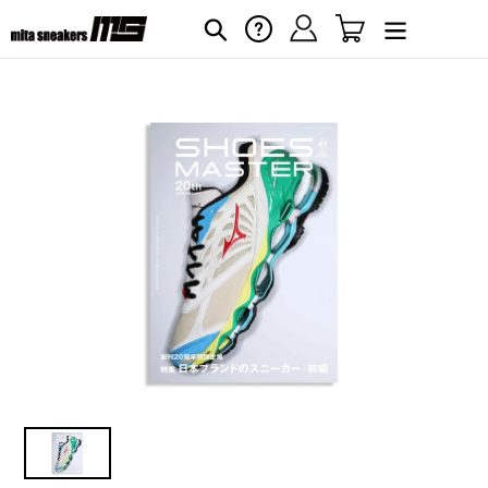
コ
ログイン
カート
ヘルプ
検索
ン
テ
ン
ツ
に
カ
ー
ス
ト
キ
に
ッ
商
プ
品
す
を
る
追
加
す
る