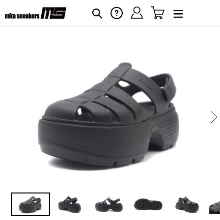
コ
ログイン
カート
ヘルプ
検索
ン
テ
ン
ツ
に
カ
ー
ス
ト
キ
に
ッ
商
プ
品
す
を
る
追
加
す
る