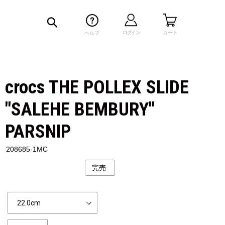
検索
ログイン
カート
ヘルプ
crocs THE POLLEX SLIDE
"SALEHE BEMBURY"
PARSNIP
208685-1MC
完売
公
開
状
Size
況
個