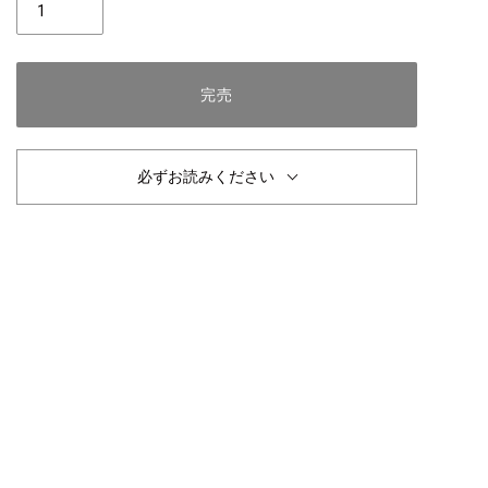
数
完売
必ずお読みください