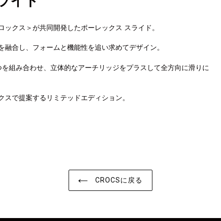
ライド
ロックス＞が共同開発したポーレックス スライド。
を融合し、フォームと機能性を追い求めてデザイン。
カ
ー
つを組み合わせ、立体的なアーチリッジをプラスして全方向に滑りに
ト
に
商
クスで提案するリミテッドエディション。
品
を
追
加
す
る
CROCSに戻る