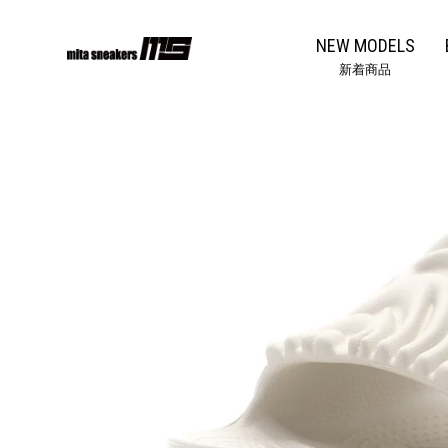
コ
ン
NEW MODELS
テ
新着商品
ン
ツ
に
ス
キ
ッ
プ
す
る