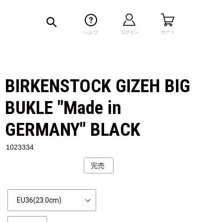
検索
ログイン
カート
ヘルプ
BIRKENSTOCK GIZEH BIG
BUKLE "Made in
GERMANY" BLACK
1023334
完売
公
開
状
Size
況
個