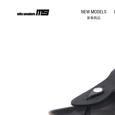
コ
ン
NEW MODELS
テ
新着商品
ン
ツ
に
ス
キ
ッ
プ
す
る