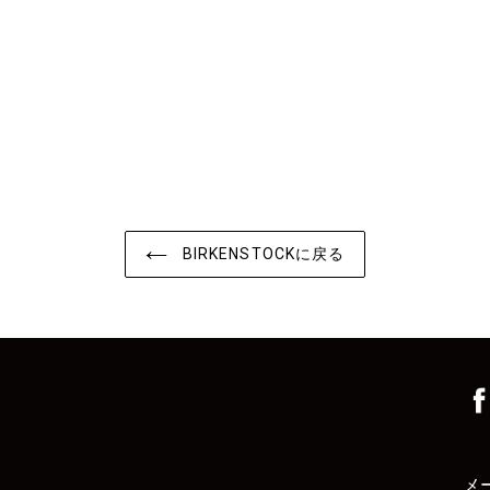
カ
ー
ト
に
商
品
を
追
加
す
BIRKENSTOCKに戻る
る
メ