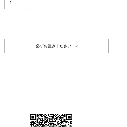
数
完売
必ずお読みください