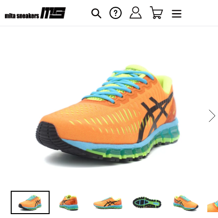
コ
ログイン
カート
ヘルプ
検索
ン
テ
ン
ツ
に
カ
ー
ス
ト
キ
に
ッ
商
プ
品
す
を
る
追
加
す
る