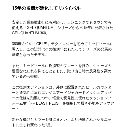
15年の名機が進化してリバイバル
安定した長距離走行にも対応し、ランニングでもタウンでも
使える「GEL-QUANTUM」シリーズから2015年に発表された
GEL-QUANTUM 360。
360度方位の「GEL™」テクノロジーを初めてミッドソールに
導入し、この設計はその後10年にわたってシリーズの発展の
基礎となったモデル。
また、ミッドソールに樹脂製のプレートを挟み、シューズの
過度なねじれを抑えるとともに、蹴り出し時の反発性を高め
ているのも特徴。
この復刻エディションは、外側に配置されたヒールカウンタ
ーと通気性に富むエンジニアードジャカードメッシュアッパ
ーの仕様を踏襲しつつ、軽量で反発性に優れたクッションフ
ォーム材「FF BLAST PLUS」を採用して履き心地をアップデ
ート。
新たな機能とカラーを身にまとい、より洗練されたシルエッ
トに生まれ変わった1足。