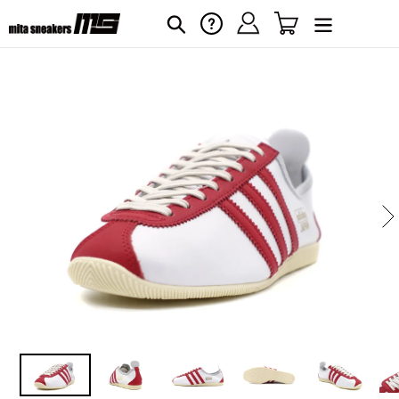
コ
ログイン
カート
ヘルプ
検索
ン
テ
ン
ツ
に
カ
ス
ー
キ
ト
に
ッ
商
プ
品
す
を
る
追
加
す
る